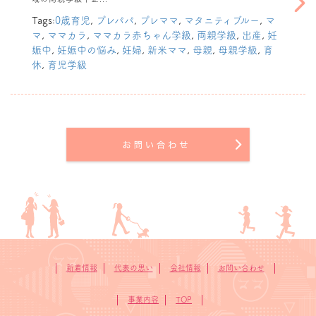
8月2日（日）
moony公式イ
Tags:
0歳育児
,
プレパパ
,
プレママ
,
マタニティブルー
,
マ
ンスタグラムの両
マ
,
ママカラ
,
ママカラ赤ちゃん学級
,
両親学級
,
出産
,
妊
親学級
娠中
,
妊娠中の悩み
,
妊婦
,
新米ママ
,
母親
,
母親学級
,
育
「Onlineム
休
,
育児学級
ーニーちゃん学
級」に弊社代表真
鍋が出演します。
新着情報
代表の思い
会社情報
お問い合わせ
事業内容
TOP