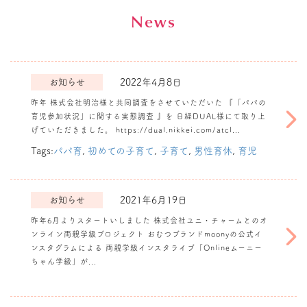
News
お知らせ
2022年4月8日
昨年 株式会社明治様と共同調査をさせていただいた 『「パパの
育児参加状況」に関する実態調査 』を 日経DUAL様にて取り上
『「パパの育児参
げていただきました。 https://dual.nikkei.com/atcl...
加状況」に関する
実態調査 』を日
Tags:
パパ育
,
初めての子育て
,
子育て
,
男性育休
,
育児
経DUAL様に掲
載いただきまし
た。
お知らせ
2021年6月19日
昨年6月よりスタートいしました 株式会社ユニ・チャームとのオ
ンライン両親学級プロジェクト おむつブランドmoonyの公式イ
株式会社ユニ・チ
ンスタグラムによる 両親学級インスタライブ「Onlineムーニー
ャームとのオンラ
ちゃん学級」が...
イン両親学級プロ
ジェクトが1周年
を迎えました。