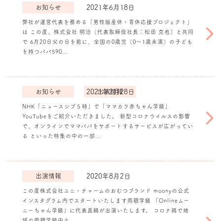
お知らせ
2021年6月18日
弊社が運営代表を務める「男性版産休・育休応援プロジェクト」
は この度、株式会社 明治（代表取締役社長：松田 克也）と共同
《プレスリリー
で 6月20日父の日を前に、全国の0歳児（0～1歳未満）の子ども
ス》株式会社明治
を持つパパ590...
と共同実施【パパ
の育児参加状況”
実態調査】育児に
参加したいパパ
お知らせ
2021年2月28日
出演情報
97％！男性版産
休・半育休を希望
NHK「ニュースシブ５時」で「ママカラ赤ちゃん学級」
する声７割を超え
YouTubeをご紹介いただきました。 新型コロナウイルスの影響
NHK「ニュース
る。
で、オンラインでママパパをサポートするサービスが広がってい
シブ５時」で「マ
る といった特集の中の一部...
マカラ赤ちゃん学
級」
YouTubeを
ご紹介いただきま
出演情報
2020年8月2日
した。
この度株式会社ユニ・チャームのおむつブランド moonyの公式
インスタグラム内でスタートいたします両親学級 「Onlineムー
ニーちゃん学級」に代表真鍋が出演いたします。 コロナ禍で地
域の両親学級中止...