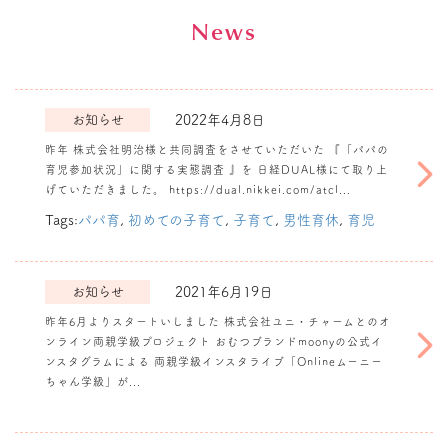
News
お知らせ
2022年4月8日
昨年 株式会社明治様と共同調査をさせていただいた 『「パパの
育児参加状況」に関する実態調査 』を 日経DUAL様にて取り上
『「パパの育児参
げていただきました。 https://dual.nikkei.com/atcl...
加状況」に関する
実態調査 』を日
Tags:
パパ育
,
初めての子育て
,
子育て
,
男性育休
,
育児
経DUAL様に掲
載いただきまし
た。
お知らせ
2021年6月19日
昨年6月よりスタートいしました 株式会社ユニ・チャームとのオ
ンライン両親学級プロジェクト おむつブランドmoonyの公式イ
株式会社ユニ・チ
ンスタグラムによる 両親学級インスタライブ「Onlineムーニー
ャームとのオンラ
ちゃん学級」が...
イン両親学級プロ
ジェクトが1周年
を迎えました。