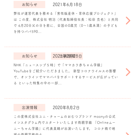
お知らせ
2021年6月18日
弊社が運営代表を務める「男性版産休・育休応援プロジェクト」
は この度、株式会社 明治（代表取締役社長：松田 克也）と共同
《プレスリリー
で 6月20日父の日を前に、全国の0歳児（0～1歳未満）の子ども
ス》株式会社明治
を持つパパ590...
と共同実施【パパ
の育児参加状況”
実態調査】育児に
参加したいパパ
お知らせ
2021年2月28日
出演情報
97％！男性版産
休・半育休を希望
NHK「ニュースシブ５時」で「ママカラ赤ちゃん学級」
する声７割を超え
YouTubeをご紹介いただきました。 新型コロナウイルスの影響
NHK「ニュース
る。
で、オンラインでママパパをサポートするサービスが広がってい
シブ５時」で「マ
る といった特集の中の一部...
マカラ赤ちゃん学
級」
YouTubeを
ご紹介いただきま
出演情報
2020年8月2日
した。
この度株式会社ユニ・チャームのおむつブランド moonyの公式
インスタグラム内でスタートいたします両親学級 「Onlineムー
ニーちゃん学級」に代表真鍋が出演いたします。 コロナ禍で地
域の両親学級中止...