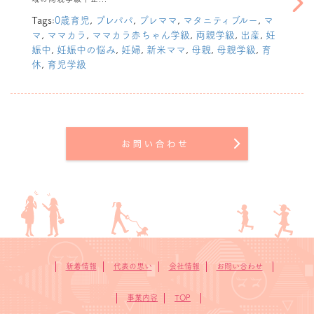
8月2日（日）
moony公式イ
Tags:
0歳育児
,
プレパパ
,
プレママ
,
マタニティブルー
,
マ
ンスタグラムの両
マ
,
ママカラ
,
ママカラ赤ちゃん学級
,
両親学級
,
出産
,
妊
親学級
娠中
,
妊娠中の悩み
,
妊婦
,
新米ママ
,
母親
,
母親学級
,
育
「Onlineム
休
,
育児学級
ーニーちゃん学
級」に弊社代表真
鍋が出演します。
新着情報
代表の思い
会社情報
お問い合わせ
事業内容
TOP