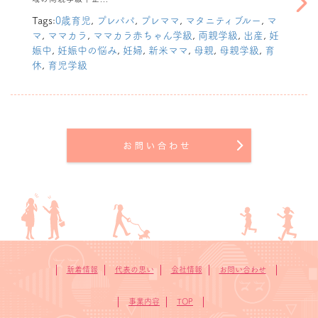
8月2日（日）
moony公式イ
Tags:
0歳育児
,
プレパパ
,
プレママ
,
マタニティブルー
,
マ
ンスタグラムの両
マ
,
ママカラ
,
ママカラ赤ちゃん学級
,
両親学級
,
出産
,
妊
親学級
娠中
,
妊娠中の悩み
,
妊婦
,
新米ママ
,
母親
,
母親学級
,
育
「Onlineム
休
,
育児学級
ーニーちゃん学
級」に弊社代表真
鍋が出演します。
新着情報
代表の思い
会社情報
お問い合わせ
事業内容
TOP