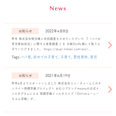
News
お知らせ
2022年4月8日
昨年 株式会社明治様と共同調査をさせていただいた 『「パパの
育児参加状況」に関する実態調査 』を 日経DUAL様にて取り上
『「パパの育児参
げていただきました。 https://dual.nikkei.com/atcl...
加状況」に関する
実態調査 』を日
Tags:
パパ育
,
初めての子育て
,
子育て
,
男性育休
,
育児
経DUAL様に掲
載いただきまし
た。
お知らせ
2021年6月19日
昨年6月よりスタートいしました 株式会社ユニ・チャームとのオ
ンライン両親学級プロジェクト おむつブランドmoonyの公式イ
株式会社ユニ・チ
ンスタグラムによる 両親学級インスタライブ「Onlineムーニー
ャームとのオンラ
ちゃん学級」が...
イン両親学級プロ
ジェクトが1周年
を迎えました。