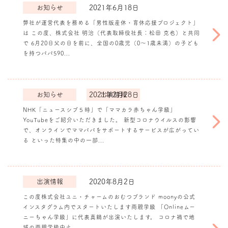
お知らせ
2021年6月18日
弊社が運営代表を務める「男性版産休・育休応援プロジェクト」
は この度、株式会社 明治（代表取締役社長：松田 克也）と共同
《プレスリリー
で 6月20日父の日を前に、全国の0歳児（0～1歳未満）の子ども
ス》株式会社明治
を持つパパ590...
と共同実施【パパ
の育児参加状況”
実態調査】育児に
参加したいパパ
お知らせ
2021年2月28日
出演情報
97％！男性版産
休・半育休を希望
NHK「ニュースシブ５時」で「ママカラ赤ちゃん学級」
する声７割を超え
YouTubeをご紹介いただきました。 新型コロナウイルスの影響
NHK「ニュース
る。
で、オンラインでママパパをサポートするサービスが広がってい
シブ５時」で「マ
る といった特集の中の一部...
マカラ赤ちゃん学
級」
YouTubeを
ご紹介いただきま
出演情報
2020年8月2日
した。
この度株式会社ユニ・チャームのおむつブランド moonyの公式
インスタグラム内でスタートいたします両親学級 「Onlineムー
ニーちゃん学級」に代表真鍋が出演いたします。 コロナ禍で地
域の両親学級中止...