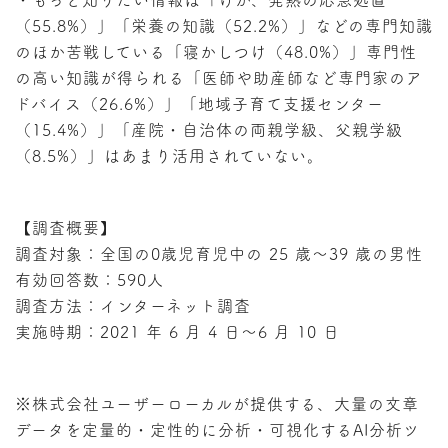
・もっと知りたい情報は「けが、発熱の応急処置
（55.8%）」「栄養の知識（52.2%）」などの専門知識
のほか苦戦している「寝かしつけ（48.0%）」専門性
の高い知識が得られる「医師や助産師など専門家のア
ドバイス（26.6%）」「地域子育て支援センター
（15.4%）」「産院・自治体の両親学級、父親学級
（8.5%）」はあまり活用されていない。
【調査概要】
調査対象：全国の0歳児育児中の 25 歳～39 歳の男性
有効回答数：590人
調査方法：インターネット調査
実施時期：2021 年 6 月 4 日～6 月 10 日
※株式会社ユーザーローカルが提供する、大量の文章
データを定量的・定性的に分析・可視化するAI分析ツ