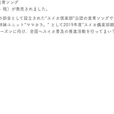
食育ソング
円 + 税）が発売されました。
部会として設立された“スイカ倶楽部”公認の食育ソングで
ユニット“ママカラ。” として2019年度“スイカ俱楽部
シーズンに向け、全国へスイカ普及の推進活動を行ってまい