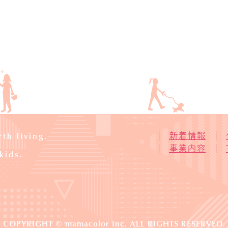
th living.
新着情報
事業内容
kids.
COPYRIGHT © mamacolor Inc. ALL RIGHTS RESERVED.