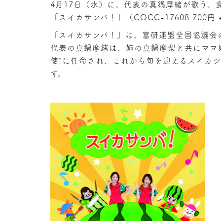
4月17日（水）に、代表の真鍋摩緒が歌う、
「
スイカサンバ！
」（COCC-17608 700
「スイカサンバ！」は、富研連盟全国協議会の
代表の真鍋摩緒は、姉の真鍋摩梨と共にママ姉妹
使”に任命され、これから旬を迎えるスイカ
す。